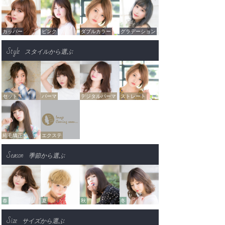
カッパー
ピンク
ダブルカラー
グラデーション
Style
スタイルから選ぶ
セット
パーマ
デジタルパーマ
ストレート
縮毛矯正
エクステ
Season
季節から選ぶ
春
夏
秋
冬
Size
サイズから選ぶ