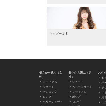
ヘッダー１３
長さから選ぶ（女
長さから選ぶ（男
スタ
性）
性）
セ
ミディアム
ショート
パ
ショート
ベリーショート
デ
セミロング
ミディアム
ス
ロング
ボウズ
縮
ベリーショート
ロング
エ