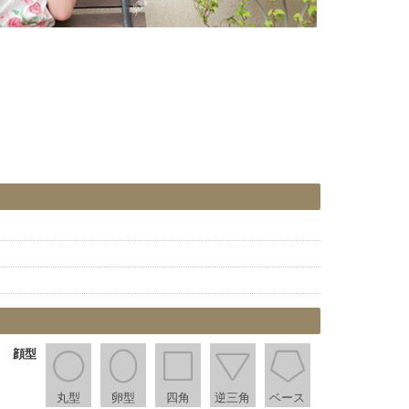
。
顔型
丸型
卵型
四角
逆三角
ベース