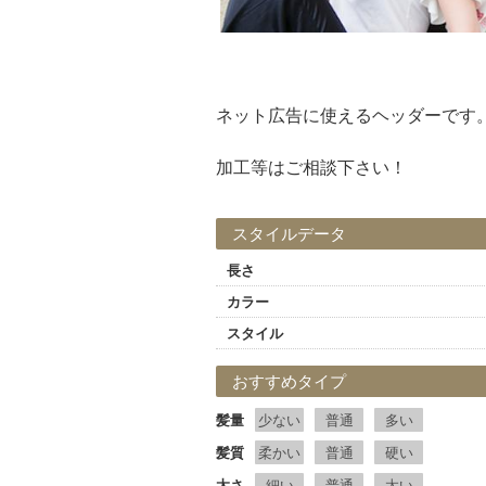
ネット広告に使えるヘッダーです
加工等はご相談下さい！
スタイルデータ
長さ
カラー
スタイル
おすすめタイプ
髪量
少ない
普通
多い
髪質
柔かい
普通
硬い
太さ
細い
普通
太い