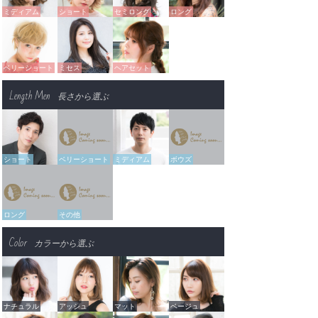
ミディアム
ショート
セミロング
ロング
ベリーショート
ミセス
ヘアセット
Length Men
長さから選ぶ
ショート
ベリーショート
ミディアム
ボウズ
ロング
その他
Color
カラーから選ぶ
ナチュラル
アッシュ
マット
ベージュ