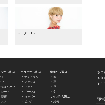
ヘッダー１２
イルから選ぶ
カラーから選ぶ
季節から選ぶ
ご
ット
ナチュラル
春
利
ーマ
アッシュ
夏
お
ジタルパーマ
マット
秋
トレート
ベージュ
冬
毛矯正
カッパー
サイズから選ぶ
運
クステ
ピンク
縦長