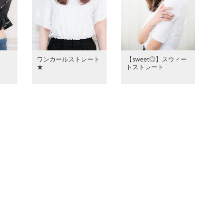
ワンカールストレート
【sweet◎】スウィー
★
トストレート