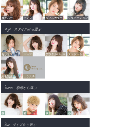
カッパー
ピンク
ダブルカラー
グラデーション
Style
スタイルから選ぶ
セット
パーマ
デジタルパーマ
ストレート
縮毛矯正
エクステ
Season
季節から選ぶ
春
夏
秋
冬
Size
サイズから選ぶ