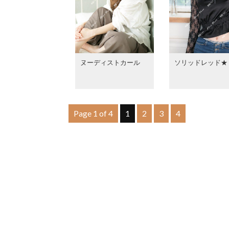
ヌーディストカール
ソリッドレッド★
Page 1 of 4
1
2
3
4