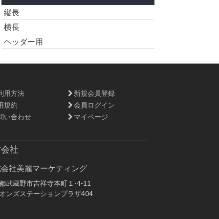
縦長
横長
ヘッダー用
利用方法
新規会員登録
用規約
会員ログイン
問い合わせ
マイページ
営会社
式会社美麗マーケティング
都武蔵野市吉祥寺本町１-4-11
オンズステーションプラザ404