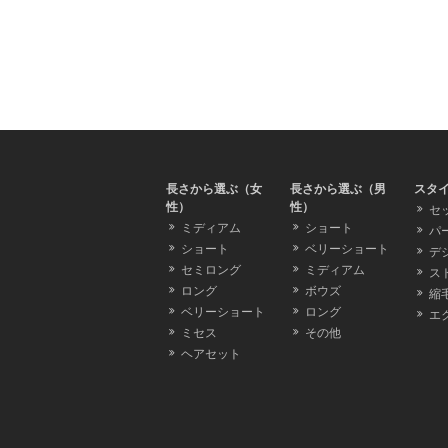
長さから選ぶ（女
長さから選ぶ（男
スタ
性）
性）
セ
ミディアム
ショート
パ
ショート
ベリーショート
デ
セミロング
ミディアム
ス
ロング
ボウズ
縮
ベリーショート
ロング
エ
ミセス
その他
ヘアセット