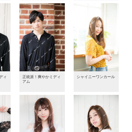
ディ
正統派！爽やかミディ
シャイニーワンカール
アム