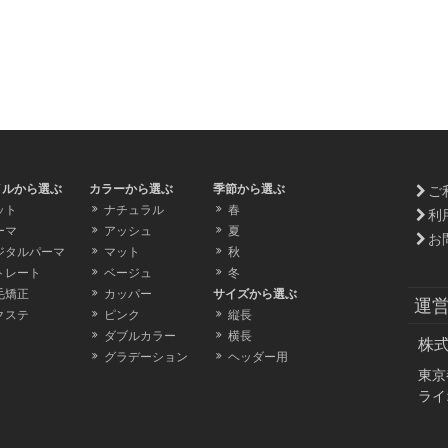
イルから選ぶ
カラーから選ぶ
季節から選ぶ
ご
ット
ナチュラル
春
利
ーマ
アッシュ
夏
お
ジタルパーマ
マット
秋
トレート
ベージュ
冬
毛矯正
カッパー
サイズから選ぶ
運
クステ
ピンク
縦長
ダブルカラー
横長
株
グラデーション
ヘッダー用
東京
ライ