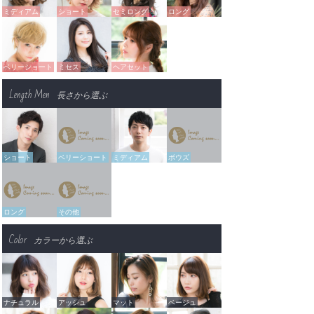
ミディアム
ショート
セミロング
ロング
ベリーショート
ミセス
ヘアセット
Length Men
長さから選ぶ
ショート
ベリーショート
ミディアム
ボウズ
ロング
その他
Color
カラーから選ぶ
ナチュラル
アッシュ
マット
ベージュ