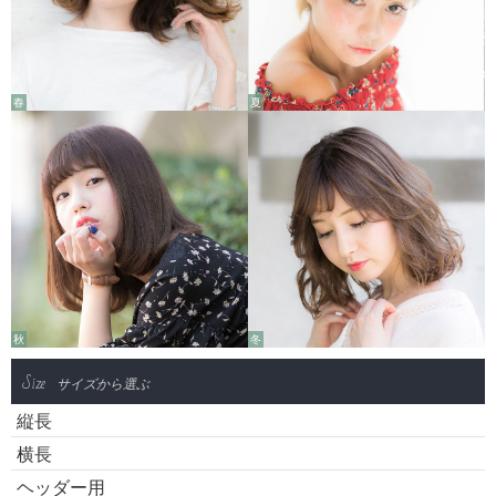
春
夏
秋
冬
Size
サイズから選ぶ
縦長
横長
ヘッダー用