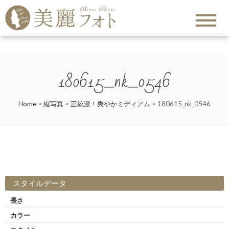
180615_nk_0546
Home
>
縦写真
>
正統派！爽やかミディアム
>
180615_nk_0546
スタイルデータ
長さ
カラー