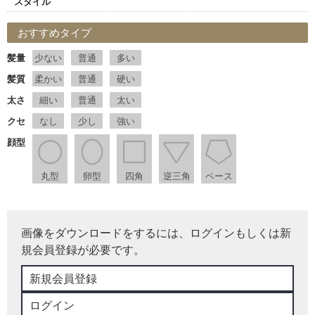
スタイル
おすすめタイプ
髪量
少ない
普通
多い
髪質
柔かい
普通
硬い
太さ
細い
普通
太い
クセ
なし
少し
強い
顔型
丸型
卵型
四角
逆三角
ベース
画像をダウンロードをするには、ログインもしくは新
規会員登録が必要です。
新規会員登録
ログイン