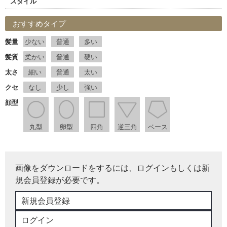
スタイル
おすすめタイプ
髪量
少ない
普通
多い
髪質
柔かい
普通
硬い
太さ
細い
普通
太い
クセ
なし
少し
強い
顔型
丸型
卵型
四角
逆三角
ベース
画像をダウンロードをするには、ログインもしくは新
規会員登録が必要です。
新規会員登録
ログイン