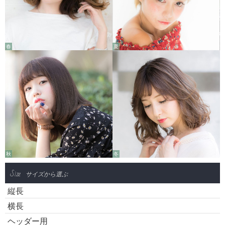
春
夏
秋
冬
Size
サイズから選ぶ
縦長
横長
ヘッダー用