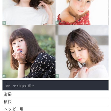
春
夏
秋
冬
Size
サイズから選ぶ
縦長
横長
ヘッダー用