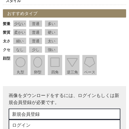
スタイル
おすすめタイプ
髪量
少ない
普通
多い
髪質
柔かい
普通
硬い
太さ
細い
普通
太い
クセ
なし
少し
強い
顔型
丸型
卵型
四角
逆三角
ベース
画像をダウンロードをするには、ログインもしくは新
規会員登録が必要です。
新規会員登録
ログイン