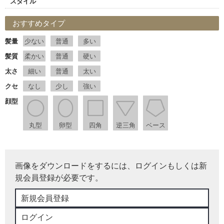
スタイル
おすすめタイプ
髪量
少ない
普通
多い
髪質
柔かい
普通
硬い
太さ
細い
普通
太い
クセ
なし
少し
強い
顔型
丸型
卵型
四角
逆三角
ベース
画像をダウンロードをするには、ログインもしくは新
規会員登録が必要です。
新規会員登録
ログイン