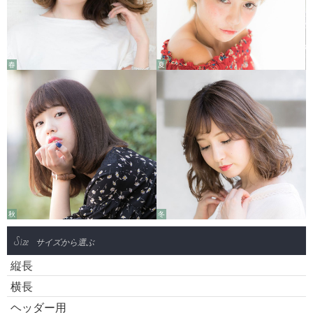
春
夏
秋
冬
Size
サイズから選ぶ
縦長
横長
ヘッダー用