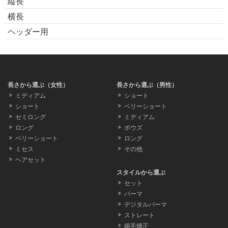
縦長
横長
ヘッダー用
長さから選ぶ（女性）
長さから選ぶ（男性）
ミディアム
ショート
ショート
ベリーショート
セミロング
ミディアム
ロング
ボウズ
ベリーショート
ロング
ミセス
その他
ヘアセット
スタイルから選ぶ
セット
パーマ
デジタルパーマ
ストレート
縮毛矯正