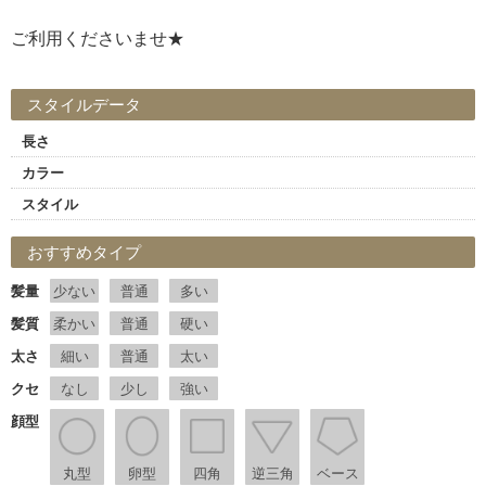
ご利用くださいませ★
スタイルデータ
長さ
カラー
スタイル
おすすめタイプ
髪量
少ない
普通
多い
髪質
柔かい
普通
硬い
太さ
細い
普通
太い
クセ
なし
少し
強い
顔型
丸型
卵型
四角
逆三角
ベース