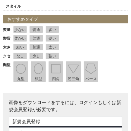
スタイル
おすすめタイプ
髪量
少ない
普通
多い
髪質
柔かい
普通
硬い
太さ
細い
普通
太い
クセ
なし
少し
強い
顔型
丸型
卵型
四角
逆三角
ベース
画像をダウンロードをするには、ログインもしくは新
規会員登録が必要です。
新規会員登録