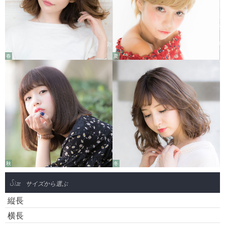
春
夏
秋
冬
Size
サイズから選ぶ
縦長
横長