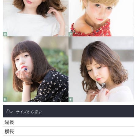
春
夏
秋
冬
Size
サイズから選ぶ
縦長
横長