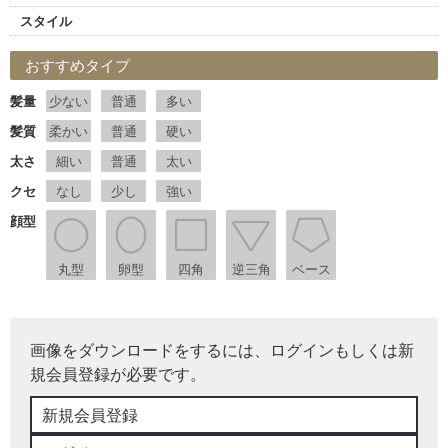
スタイル
おすすめタイプ
髪量
少ない
普通
多い
髪質
柔かい
普通
硬い
太さ
細い
普通
太い
クセ
なし
少し
強い
顔型
丸型
卵型
四角
逆三角
ベース
画像をダウンロードをするには、ログインもしくは新
規会員登録が必要です。
新規会員登録