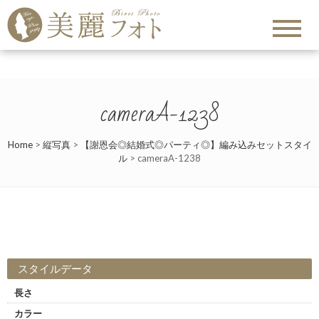
cameraA-1238
Home
>
縦写真
>
【謝恩会◎結婚式◎パーティ◎】編み込みセットスタイ
ル
>
cameraA-1238
スタイルデータ
長さ
カラー