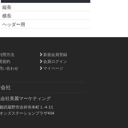
縦長
横長
ヘッダー用
利用方法
新規会員登録
用規約
会員ログイン
問い合わせ
マイページ
営会社
式会社美麗マーケティング
都武蔵野市吉祥寺本町１-4-11
オンズステーションプラザ404