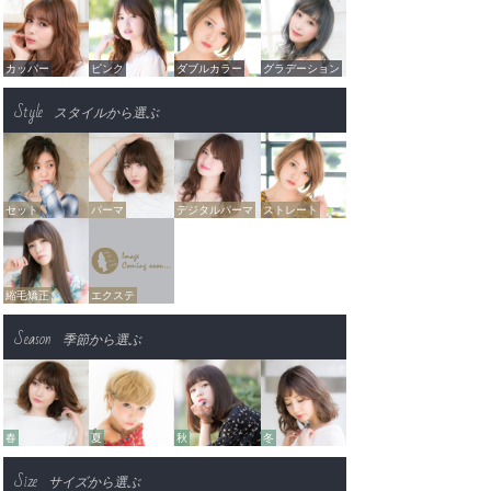
カッパー
ピンク
ダブルカラー
グラデーション
Style
スタイルから選ぶ
セット
パーマ
デジタルパーマ
ストレート
縮毛矯正
エクステ
Season
季節から選ぶ
春
夏
秋
冬
Size
サイズから選ぶ