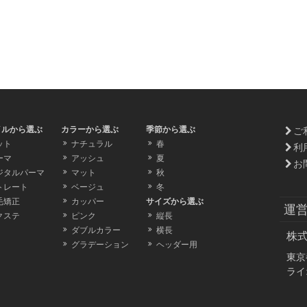
イルから選ぶ
カラーから選ぶ
季節から選ぶ
ご
ット
ナチュラル
春
利
ーマ
アッシュ
夏
お
ジタルパーマ
マット
秋
トレート
ベージュ
冬
毛矯正
カッパー
サイズから選ぶ
運
クステ
ピンク
縦長
ダブルカラー
横長
株
グラデーション
ヘッダー用
東京
ライ