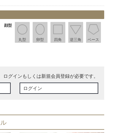
顔型
丸型
卵型
四角
逆三角
ベース
、ログインもしくは新規会員登録が必要です。
ログイン
イル