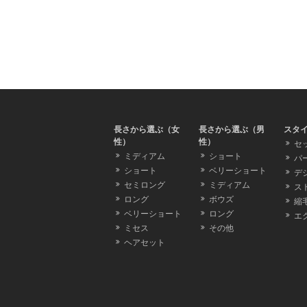
長さから選ぶ（女
長さから選ぶ（男
スタ
性）
性）
セ
ミディアム
ショート
パ
ショート
ベリーショート
デ
セミロング
ミディアム
ス
ロング
ボウズ
縮
ベリーショート
ロング
エ
ミセス
その他
ヘアセット