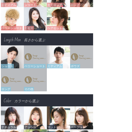
ミディアム
ショート
セミロング
ロング
ベリーショート
ミセス
ヘアセット
Length Men
長さから選ぶ
ショート
ベリーショート
ミディアム
ボウズ
ロング
その他
Color
カラーから選ぶ
ナチュラル
アッシュ
マット
ベージュ