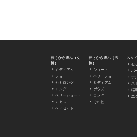
長さから選ぶ（女
長さから選ぶ（男
スタ
性）
性）
セ
ミディアム
ショート
パ
ショート
ベリーショート
デ
セミロング
ミディアム
ス
ロング
ボウズ
縮
ベリーショート
ロング
エ
ミセス
その他
ヘアセット