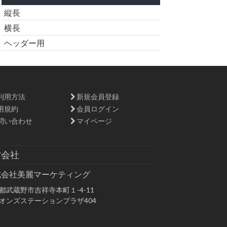
縦長
横長
ヘッダー用
利用方法
新規会員登録
用規約
会員ログイン
問い合わせ
マイページ
営会社
式会社美麗マーケティング
都武蔵野市吉祥寺本町１-4-11
オンズステーションプラザ404