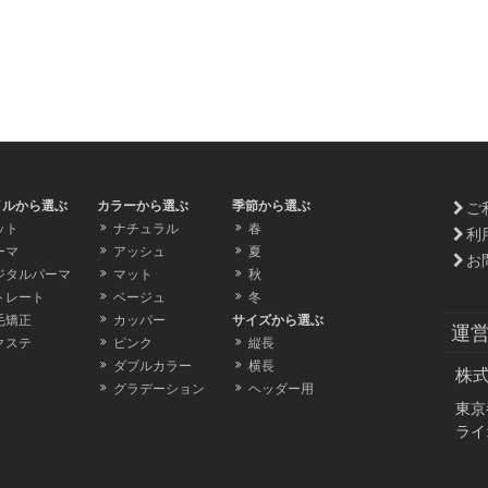
イルから選ぶ
カラーから選ぶ
季節から選ぶ
ご
ット
ナチュラル
春
利
ーマ
アッシュ
夏
お
ジタルパーマ
マット
秋
トレート
ベージュ
冬
毛矯正
カッパー
サイズから選ぶ
運
クステ
ピンク
縦長
ダブルカラー
横長
株
グラデーション
ヘッダー用
東京
ライ