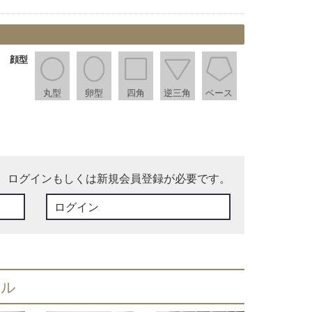
顔型
丸型
卵型
四角
逆三角
ベース
、ログインもしくは新規会員登録が必要です。
ログイン
イル