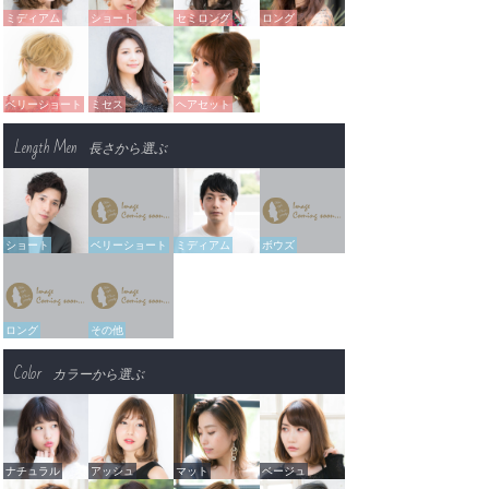
ミディアム
ショート
セミロング
ロング
ベリーショート
ミセス
ヘアセット
Length Men
長さから選ぶ
ショート
ベリーショート
ミディアム
ボウズ
ロング
その他
Color
カラーから選ぶ
ナチュラル
アッシュ
マット
ベージュ