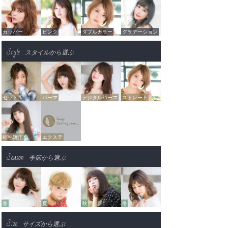
カッパー
ピンク
ダブルカラー
グラデーション
Style
スタイルから選ぶ
セット
パーマ
デジタルパーマ
ストレート
縮毛矯正
エクステ
Season
季節から選ぶ
春
夏
秋
冬
Size
サイズから選ぶ