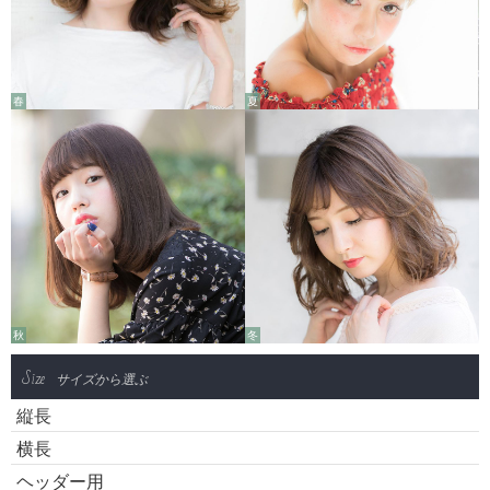
春
夏
秋
冬
Size
サイズから選ぶ
縦長
横長
ヘッダー用