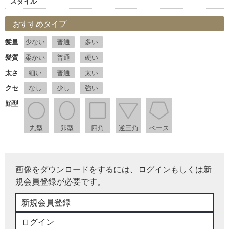
スタイル
おすすめタイプ
髪量
少ない
普通
多い
髪質
柔かい
普通
硬い
太さ
細い
普通
太い
クセ
なし
少し
強い
顔型
丸型
卵型
四角
逆三角
ベース
画像をダウンロードをするには、ログインもしくは新
規会員登録が必要です。
新規会員登録
ログイン