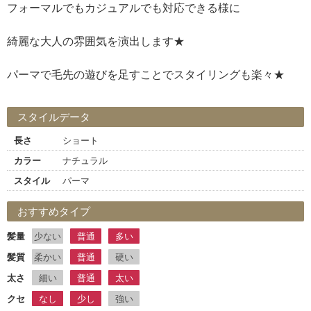
フォーマルでもカジュアルでも対応できる様に
綺麗な大人の雰囲気を演出します★
パーマで毛先の遊びを足すことでスタイリングも楽々★
スタイルデータ
長さ
ショート
カラー
ナチュラル
スタイル
パーマ
おすすめタイプ
髪量
少ない
普通
多い
髪質
柔かい
普通
硬い
太さ
細い
普通
太い
クセ
なし
少し
強い