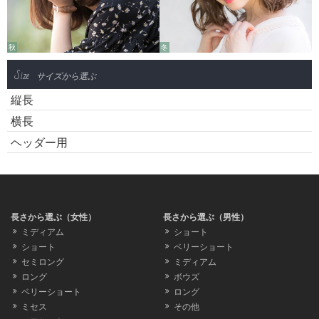
秋
冬
Size
サイズから選ぶ
縦長
横長
ヘッダー用
長さから選ぶ（女性）
長さから選ぶ（男性）
ミディアム
ショート
ショート
ベリーショート
セミロング
ミディアム
ロング
ボウズ
ベリーショート
ロング
ミセス
その他