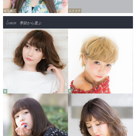
縮毛矯正
エクステ
Season
季節から選ぶ
春
夏