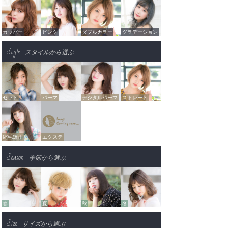
カッパー
ピンク
ダブルカラー
グラデーション
Style
スタイルから選ぶ
セット
パーマ
デジタルパーマ
ストレート
縮毛矯正
エクステ
Season
季節から選ぶ
春
夏
秋
冬
Size
サイズから選ぶ