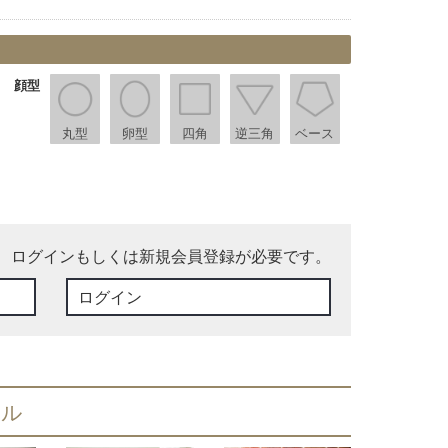
顔型
丸型
卵型
四角
逆三角
ベース
、ログインもしくは新規会員登録が必要です。
ログイン
イル