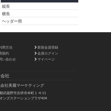
縦長
横長
ヘッダー用
利用方法
新規会員登録
用規約
会員ログイン
問い合わせ
マイページ
営会社
式会社美麗マーケティング
都武蔵野市吉祥寺本町１-4-11
オンズステーションプラザ404