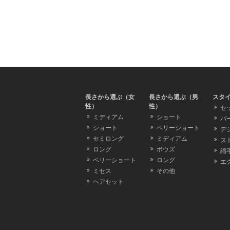
長さから選ぶ（女
長さから選ぶ（男
スタ
性）
性）
セ
ミディアム
ショート
パ
ショート
ベリーショート
デ
セミロング
ミディアム
ス
ロング
ボウズ
縮
ベリーショート
ロング
エ
ミセス
その他
ヘアセット