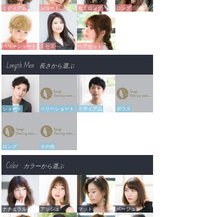
ミディアム
ショート
セミロング
ロング
ベリーショート
ミセス
ヘアセット
Length Men
長さから選ぶ
ショート
ベリーショート
ミディアム
ボウズ
ロング
その他
Color
カラーから選ぶ
ナチュラル
アッシュ
マット
ベージュ