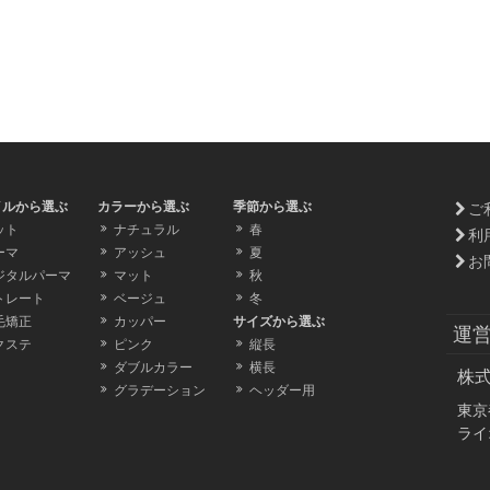
イルから選ぶ
カラーから選ぶ
季節から選ぶ
ご
ット
ナチュラル
春
利
ーマ
アッシュ
夏
お
ジタルパーマ
マット
秋
トレート
ベージュ
冬
毛矯正
カッパー
サイズから選ぶ
運
クステ
ピンク
縦長
ダブルカラー
横長
株
グラデーション
ヘッダー用
東京
ライ