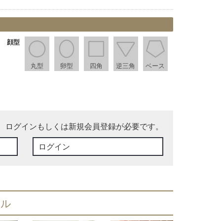
顔型
丸型
卵型
四角
逆三角
ベース
、ログインもしくは新規会員登録が必要です。
ログイン
イル