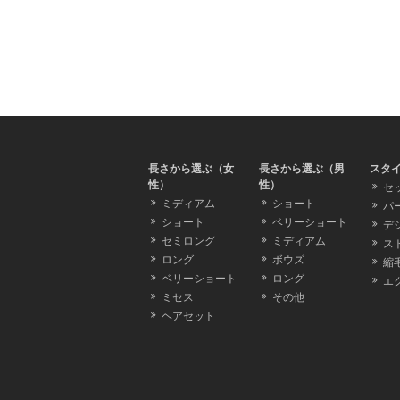
長さから選ぶ（女
長さから選ぶ（男
スタ
性）
性）
セ
ミディアム
ショート
パ
ショート
ベリーショート
デ
セミロング
ミディアム
ス
ロング
ボウズ
縮
ベリーショート
ロング
エ
ミセス
その他
ヘアセット