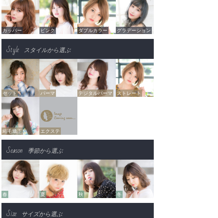
カッパー
ピンク
ダブルカラー
グラデーション
Style
スタイルから選ぶ
セット
パーマ
デジタルパーマ
ストレート
縮毛矯正
エクステ
Season
季節から選ぶ
春
夏
秋
冬
Size
サイズから選ぶ