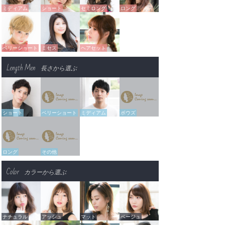
ミディアム
ショート
セミロング
ロング
ベリーショート
ミセス
ヘアセット
Length Men
長さから選ぶ
ショート
ベリーショート
ミディアム
ボウズ
ロング
その他
Color
カラーから選ぶ
ナチュラル
アッシュ
マット
ベージュ