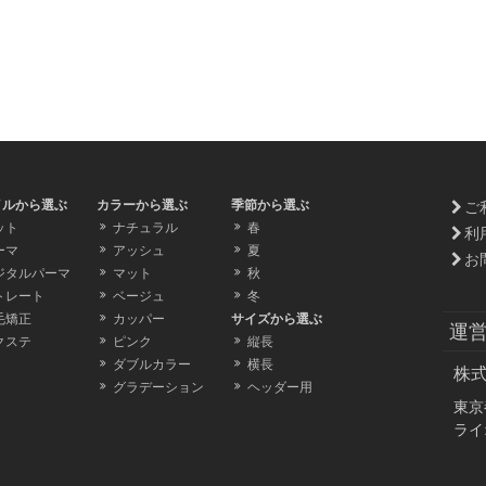
イルから選ぶ
カラーから選ぶ
季節から選ぶ
ご
ット
ナチュラル
春
利
ーマ
アッシュ
夏
お
ジタルパーマ
マット
秋
トレート
ベージュ
冬
毛矯正
カッパー
サイズから選ぶ
運
クステ
ピンク
縦長
ダブルカラー
横長
株
グラデーション
ヘッダー用
東京
ライ