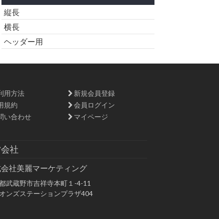
縦長
横長
ヘッダー用
利用方法
新規会員登録
用規約
会員ログイン
問い合わせ
マイページ
営会社
式会社美麗マーケティング
都武蔵野市吉祥寺本町１-4-11
オンズステーションプラザ404