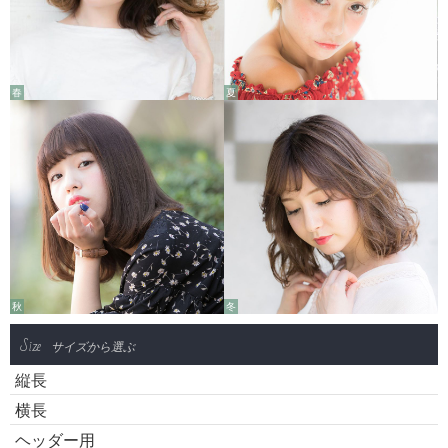
春
夏
秋
冬
Size
サイズから選ぶ
縦長
横長
ヘッダー用