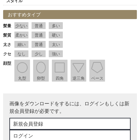
スタイル
おすすめタイプ
髪量
少ない
普通
多い
髪質
柔かい
普通
硬い
太さ
細い
普通
太い
クセ
なし
少し
強い
顔型
丸型
卵型
四角
逆三角
ベース
画像をダウンロードをするには、ログインもしくは新
規会員登録が必要です。
新規会員登録
ログイン