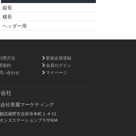
縦長
横長
ヘッダー用
利用方法
新規会員登録
用規約
会員ログイン
問い合わせ
マイページ
営会社
式会社美麗マーケティング
都武蔵野市吉祥寺本町１-4-11
オンズステーションプラザ404