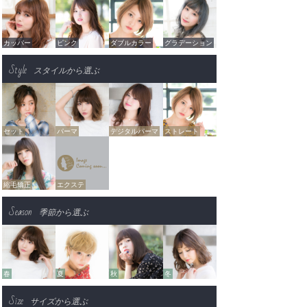
カッパー
ピンク
ダブルカラー
グラデーション
Style
スタイルから選ぶ
セット
パーマ
デジタルパーマ
ストレート
縮毛矯正
エクステ
Season
季節から選ぶ
春
夏
秋
冬
Size
サイズから選ぶ