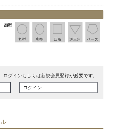
顔型
丸型
卵型
四角
逆三角
ベース
、ログインもしくは新規会員登録が必要です。
ログイン
イル