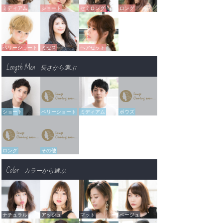
ミディアム
ショート
セミロング
ロング
ベリーショート
ミセス
ヘアセット
Length Men
長さから選ぶ
ショート
ベリーショート
ミディアム
ボウズ
ロング
その他
Color
カラーから選ぶ
ナチュラル
アッシュ
マット
ベージュ