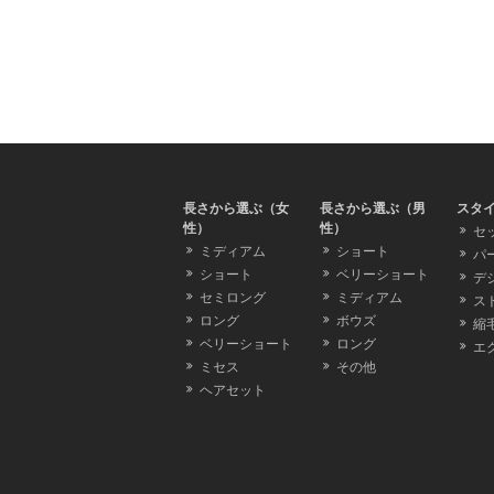
長さから選ぶ（女
長さから選ぶ（男
スタ
性）
性）
セ
ミディアム
ショート
パ
ショート
ベリーショート
デ
セミロング
ミディアム
ス
ロング
ボウズ
縮
ベリーショート
ロング
エ
ミセス
その他
ヘアセット