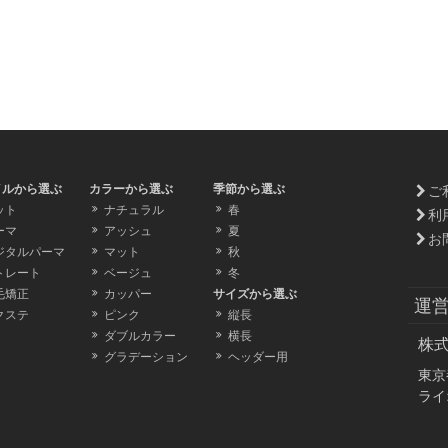
イルから選ぶ
カラーから選ぶ
季節から選ぶ
ご
ット
ナチュラル
春
利
ーマ
アッシュ
夏
お
ジタルパーマ
マット
秋
トレート
ベージュ
冬
毛矯正
カッパー
サイズから選ぶ
運
クステ
ピンク
縦長
ダブルカラー
横長
株
グラデーション
ヘッダー用
東京
ライ