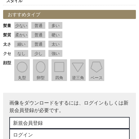
スタイル
おすすめタイプ
髪量
少ない
普通
多い
髪質
柔かい
普通
硬い
太さ
細い
普通
太い
クセ
なし
少し
強い
顔型
丸型
卵型
四角
逆三角
ベース
画像をダウンロードをするには、ログインもしくは新
規会員登録が必要です。
新規会員登録
ログイン