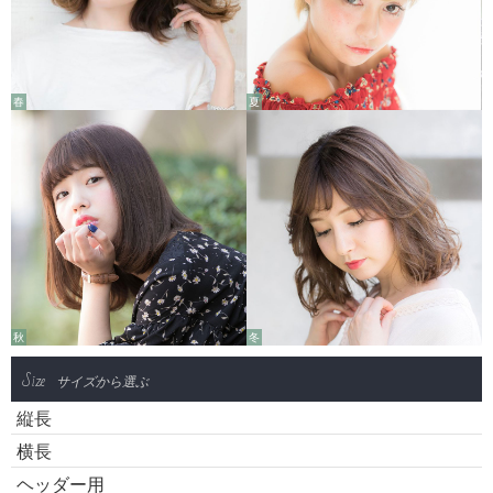
春
夏
秋
冬
Size
サイズから選ぶ
縦長
横長
ヘッダー用