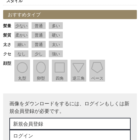
スタイル
おすすめタイプ
髪量
少ない
普通
多い
髪質
柔かい
普通
硬い
太さ
細い
普通
太い
クセ
なし
少し
強い
顔型
丸型
卵型
四角
逆三角
ベース
画像をダウンロードをするには、ログインもしくは新
規会員登録が必要です。
新規会員登録
ログイン