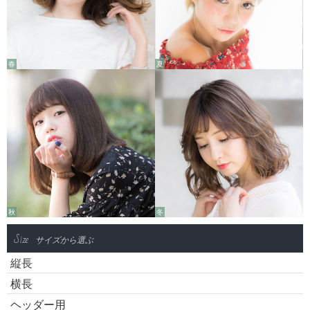
春
夏
秋
冬
Size
サイズから選ぶ
縦長
横長
ヘッダー用