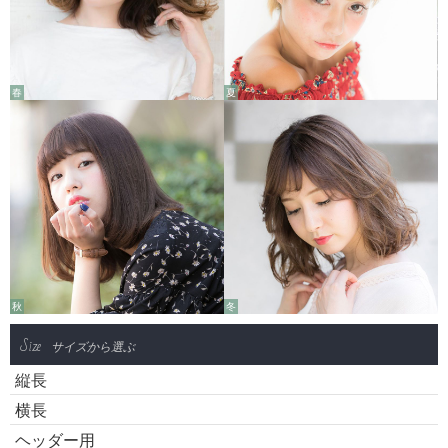
春
夏
秋
冬
Size
サイズから選ぶ
縦長
横長
ヘッダー用