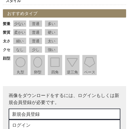
スタイル
おすすめタイプ
髪量
少ない
普通
多い
髪質
柔かい
普通
硬い
太さ
細い
普通
太い
クセ
なし
少し
強い
顔型
丸型
卵型
四角
逆三角
ベース
画像をダウンロードをするには、ログインもしくは新
規会員登録が必要です。
新規会員登録
ログイン